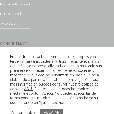
Política de Privacidad
Política de Cookies
Aviso Legal
CONSÚLTANOS
¿Tienes alguna duda?, contacta con nosotros y te responderemos
En nuestro sitio web utilizamos cookies propias y de
encantados
terceros para finalidades analíticas mediante el análisis
del tráfico web, personalizar el contenido mediante sus
preferencias, ofrecer funciones de redes sociales y
Escríbenos
mostrarle publicidad personalizada en base a un perfil
elaborado a partir de sus hábitos de navegación. Para
más información puedes consultar nuestra política de
cookies
AQUÍ
. Puedes aceptar todas las cookies
Copyright – Van Beveren 2020
mediante el botón "Aceptar" o puedes aceptarlas de
forma concreta, modificar su selección o rechazar su
uso pulsando en "Ajustar cookies"..
ACEPTAR
Ajustar cookies