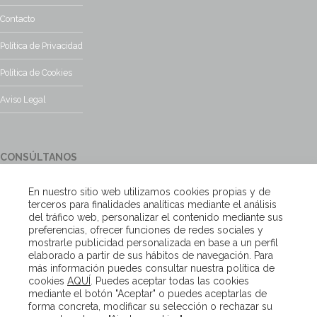
Contacto
Política de Privacidad
Política de Cookies
Aviso Legal
CONSÚLTANOS
¿Tienes alguna duda?, contacta con nosotros y te responderemos
En nuestro sitio web utilizamos cookies propias y de
encantados
terceros para finalidades analíticas mediante el análisis
del tráfico web, personalizar el contenido mediante sus
preferencias, ofrecer funciones de redes sociales y
Escríbenos
mostrarle publicidad personalizada en base a un perfil
elaborado a partir de sus hábitos de navegación. Para
más información puedes consultar nuestra política de
cookies
AQUÍ
. Puedes aceptar todas las cookies
Copyright – Van Beveren 2020
mediante el botón "Aceptar" o puedes aceptarlas de
forma concreta, modificar su selección o rechazar su