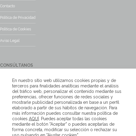
Contacto
Política de Privacidad
Política de Cookies
Aviso Legal
CONSÚLTANOS
¿Tienes alguna duda?, contacta con nosotros y te responderemos
En nuestro sitio web utilizamos cookies propias y de
encantados
terceros para finalidades analíticas mediante el análisis
del tráfico web, personalizar el contenido mediante sus
preferencias, ofrecer funciones de redes sociales y
Escríbenos
mostrarle publicidad personalizada en base a un perfil
elaborado a partir de sus hábitos de navegación. Para
más información puedes consultar nuestra política de
cookies
AQUÍ
. Puedes aceptar todas las cookies
Copyright – Van Beveren 2020
mediante el botón "Aceptar" o puedes aceptarlas de
forma concreta, modificar su selección o rechazar su
uso pulsando en "Ajustar cookies"..