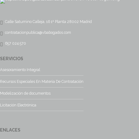
Calle Saturnino Calleja, 16 1ª Planta 28002 Madrid
contratacionpublica@vbabogados.com
657 024 570
SERVICIOS
Asesoramiento Integral
Recursos Especiales En Materia De Contratación
Modelización de documentos
Licitación Electrónica
ENLACES