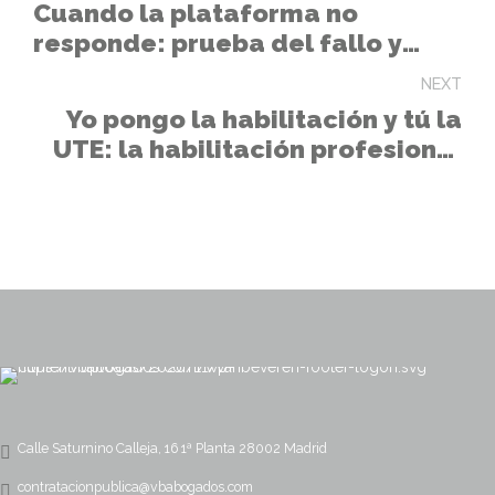
Cuando la plataforma no
responde: prueba del fallo y
carga de la prueba en la
NEXT
licitación electrónica
Yo pongo la habilitación y tú la
UTE: la habilitación profesional
no se comparte como la
contraseña del Wifi
Calle Saturnino Calleja, 16 1ª Planta 28002 Madrid
contratacionpublica@vbabogados.com