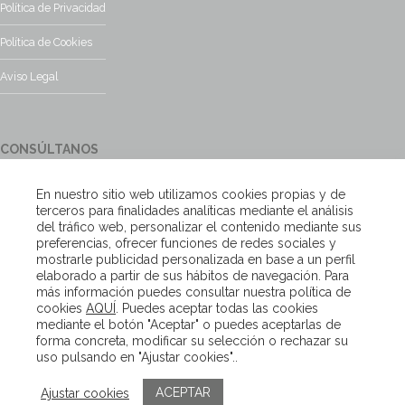
Política de Privacidad
Política de Cookies
Aviso Legal
CONSÚLTANOS
¿Tienes alguna duda?, contacta con nosotros y te responderemos
En nuestro sitio web utilizamos cookies propias y de
encantados
terceros para finalidades analíticas mediante el análisis
del tráfico web, personalizar el contenido mediante sus
preferencias, ofrecer funciones de redes sociales y
Escríbenos
mostrarle publicidad personalizada en base a un perfil
elaborado a partir de sus hábitos de navegación. Para
más información puedes consultar nuestra política de
cookies
AQUÍ
. Puedes aceptar todas las cookies
Copyright – Van Beveren 2020
mediante el botón "Aceptar" o puedes aceptarlas de
forma concreta, modificar su selección o rechazar su
uso pulsando en "Ajustar cookies"..
ACEPTAR
Ajustar cookies