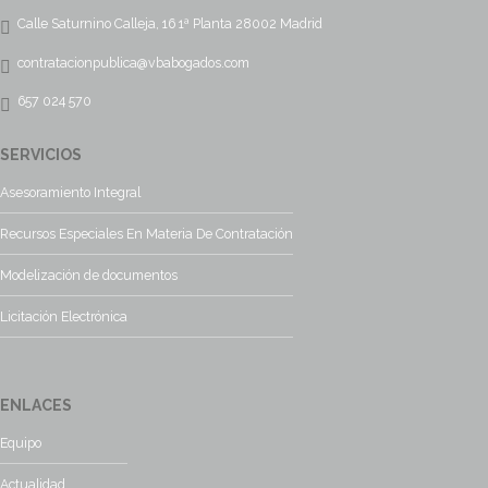
Calle Saturnino Calleja, 16 1ª Planta 28002 Madrid
contratacionpublica@vbabogados.com
657 024 570
SERVICIOS
Asesoramiento Integral
Recursos Especiales En Materia De Contratación
Modelización de documentos
Licitación Electrónica
ENLACES
Equipo
Actualidad