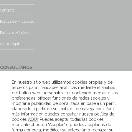
Contacto
Política de Privacidad
Política de Cookies
Aviso Legal
CONSÚLTANOS
¿Tienes alguna duda?, contacta con nosotros y te responderemos
En nuestro sitio web utilizamos cookies propias y de
encantados
terceros para finalidades analíticas mediante el análisis
del tráfico web, personalizar el contenido mediante sus
preferencias, ofrecer funciones de redes sociales y
Escríbenos
mostrarle publicidad personalizada en base a un perfil
elaborado a partir de sus hábitos de navegación. Para
más información puedes consultar nuestra política de
cookies
AQUÍ
. Puedes aceptar todas las cookies
Copyright – Van Beveren 2020
mediante el botón "Aceptar" o puedes aceptarlas de
forma concreta, modificar su selección o rechazar su