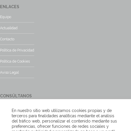
ENLACES
Equipo
Actualidad
Contacto
Política de Privacidad
Política de Cookies
Aviso Legal
CONSÚLTANOS
¿Tienes alguna duda?, contacta con nosotros y te responderemos
En nuestro sitio web utilizamos cookies propias y de
encantados
terceros para finalidades analíticas mediante el análisis
del tráfico web, personalizar el contenido mediante sus
preferencias, ofrecer funciones de redes sociales y
Escríbenos