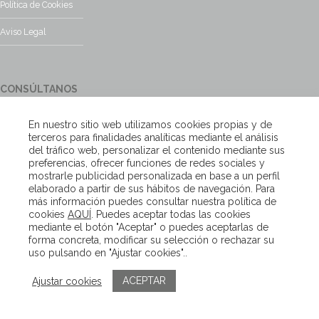
Política de Cookies
Aviso Legal
CONSÚLTANOS
¿Tienes alguna duda?, contacta con nosotros y te responderemos
En nuestro sitio web utilizamos cookies propias y de
encantados
terceros para finalidades analíticas mediante el análisis
del tráfico web, personalizar el contenido mediante sus
preferencias, ofrecer funciones de redes sociales y
Escríbenos
mostrarle publicidad personalizada en base a un perfil
elaborado a partir de sus hábitos de navegación. Para
más información puedes consultar nuestra política de
cookies
AQUÍ
. Puedes aceptar todas las cookies
Copyright – Van Beveren 2020
mediante el botón "Aceptar" o puedes aceptarlas de
forma concreta, modificar su selección o rechazar su
uso pulsando en "Ajustar cookies"..
ACEPTAR
Ajustar cookies