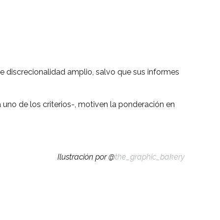
de discrecionalidad amplio, salvo que sus informes
 uno de los criterios-, motiven la ponderación en
Ilustración por @
the_graphic_bakery