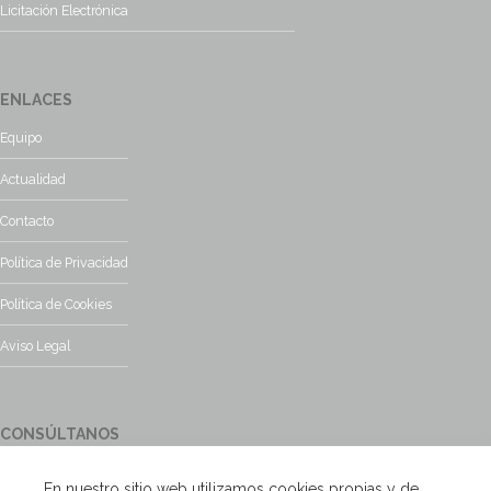
Licitación Electrónica
ENLACES
Equipo
Actualidad
Contacto
Política de Privacidad
Política de Cookies
Aviso Legal
CONSÚLTANOS
¿Tienes alguna duda?, contacta con nosotros y te responderemos
En nuestro sitio web utilizamos cookies propias y de