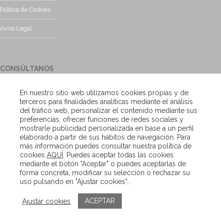
Política de Cookies
Aviso Legal
CONSÚLTANOS
¿Tienes alguna duda?, contacta con nosotros y te responderemos
En nuestro sitio web utilizamos cookies propias y de
encantados
terceros para finalidades analíticas mediante el análisis
del tráfico web, personalizar el contenido mediante sus
preferencias, ofrecer funciones de redes sociales y
Escríbenos
mostrarle publicidad personalizada en base a un perfil
elaborado a partir de sus hábitos de navegación. Para
más información puedes consultar nuestra política de
cookies
AQUÍ
. Puedes aceptar todas las cookies
Copyright – Van Beveren 2020
mediante el botón "Aceptar" o puedes aceptarlas de
forma concreta, modificar su selección o rechazar su
uso pulsando en "Ajustar cookies"..
ACEPTAR
Ajustar cookies