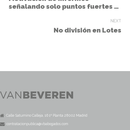
señalando solo puntos fuertes y
débiles
NEXT
No división en Lotes
Calle Saturnino Calleja, 16 1ª Planta 28002 Madrid
contratacionpublica@vbabogados.com