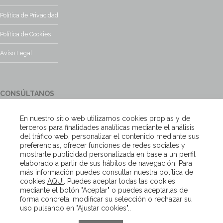
Política de Privacidad
Política de Cookies
Aviso Legal
CONSÚLTANOS
¿Tienes alguna duda?, contacta con nosotros y te responderemos
En nuestro sitio web utilizamos cookies propias y de
encantados
terceros para finalidades analíticas mediante el análisis
del tráfico web, personalizar el contenido mediante sus
preferencias, ofrecer funciones de redes sociales y
Escríbenos
mostrarle publicidad personalizada en base a un perfil
elaborado a partir de sus hábitos de navegación. Para
más información puedes consultar nuestra política de
cookies
AQUÍ
. Puedes aceptar todas las cookies
Copyright – Van Beveren 2020
mediante el botón "Aceptar" o puedes aceptarlas de
forma concreta, modificar su selección o rechazar su
uso pulsando en "Ajustar cookies"..