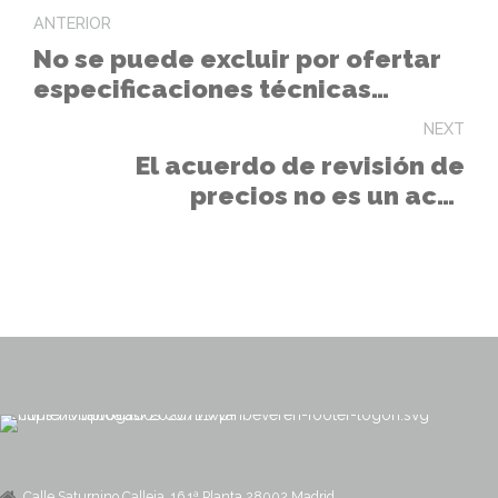
ANTERIOR
No se puede excluir por ofertar
especificaciones técnicas
superiores a las mínimas del PPT.
NEXT
El acuerdo de revisión de
precios no es un acto
susceptible de recurso especial
en materia de contratación.
Calle Saturnino Calleja, 16 1ª Planta 28002 Madrid